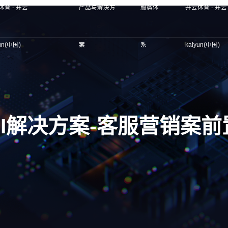
体育 - 开云
产品与解决方
服务体
开云体育 - 开云
yun(中国)
案
系
kaiyun(中国)
AI解决方案-客服营销案前