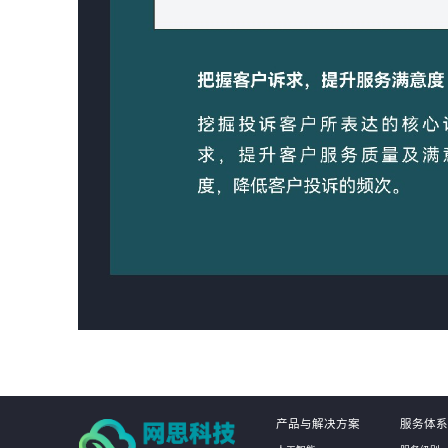
产品与解决方案
服务体