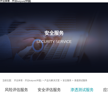
开云体育 - 开云kaiyun(中国)
安全服务
SECURITY SERVICE
当前位置：
开云体育 - 开云kaiyun(中国)
>
产品与解决方案
>
安全服务
>
渗透测试服务
风险评估服务
安全评估服务
渗透测试服务
应