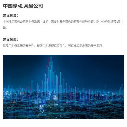
中国移动.某省公司
建设背景：
中国移动某省公司新业务系统上线前，需要对安全架构的有效性进行验证，防止业务系统带“病”上
线。
建设效果：
保障了业务系统的安全性，帮助企业发现真实存在、可造成实际危害的安全漏洞。