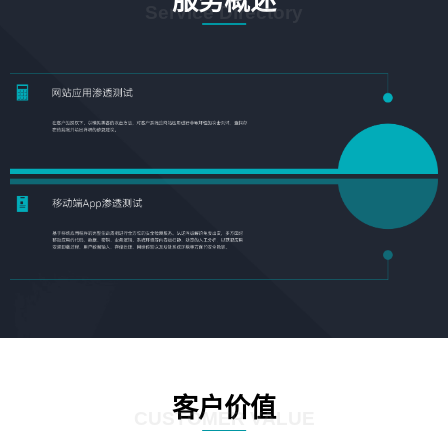
服务概述
Service Directory
客户价值
CUSTOMER VALUE