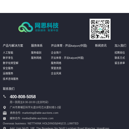
产品与解决方案
服务体系
开云体育 - 开云kaiyun(中国)
新闻资讯
加入我们
人工智能
服务级别
企业简介
招聘岗位
数字孪生
服务网络
开云体育 - 开云kaiyun(中国)
联系方式
数字化转型解
服务网络
留言表单
安全服务
荣誉资质
运维服务
企业风采
技术咨询服务
联系我们
400-808-5058
周一到周五9:30-18:00 (北京时间）
广州市黄埔区科学大道18号芯大厦B2栋1-2层
商务合作: marketing@able-auctions.com
媒体合作: media@able-auctions.com
Overseas business: NETTHINK HOLDINGS(HK)CO.,LIMITED
Add: Unit 04-05, 16F, The Broadway No.54-62 Lockhart Road,
Wanchai, HongKong