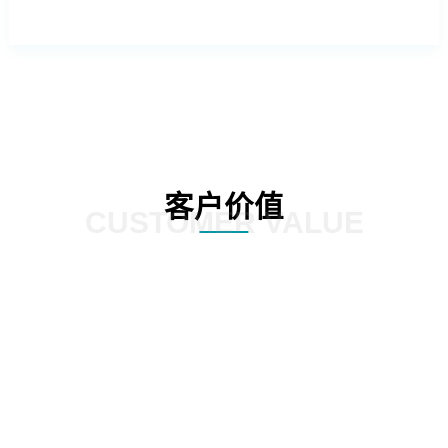
客户价值
CUSTOMER VALUE
外操作系统的依赖，降低企业的运营成
提供更加灵活和定制化的服务，满足
本。
化需求。