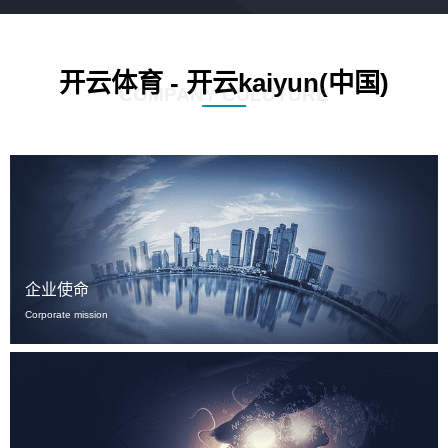
开云体育 - 开云kaiyun(中国)
COMPANY CULUTURE
企业使命
Corporate mission