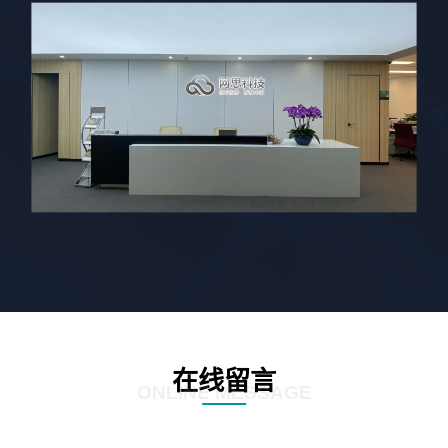
在线留言
ONLINE MESSAGE