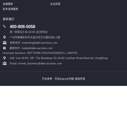
运维服务
企业风采
技术咨询服务
联系我们
400-808-5058
周一到周五9:30-18:00 (北京时间）
广州市黄埔区科学大道18号芯大厦B2栋1-2层
商务合作: marketing@able-auctions.com
媒体合作: media@able-auctions.com
Overseas business: NETTHINK HOLDINGS(HK)CO.,LIMITED
Add: Unit 04-05, 16F, The Broadway No.54-62 Lockhart Road,
Wanchai, HongKong
Email: sinontt_business@able-auctions.com
开云体育 - 开云kaiyun(中国) 版权所有