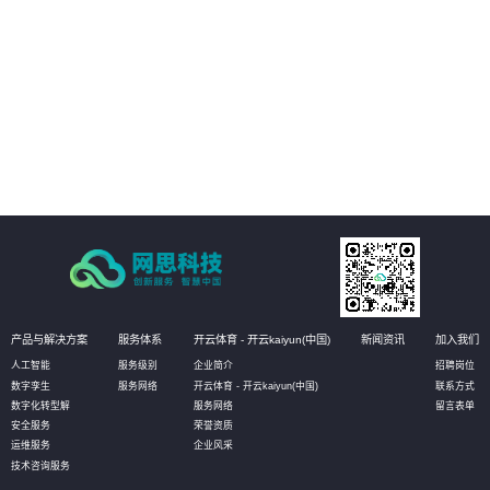
场景，及时获知运行风险，通过3D动态方式进行故障处理和远程干预。
02
管理运营决策：通过真实场景与数据的完美融合和实时呈现，真实再现实际的
生产状态，有助于管理者更高效直观的获知数据，并作出相应决策，甚至可以
对决策进行模拟推演，以达到最优化决策的目的。
03
设备资产管理：通过物联网数据的采集，实时获知设备资产状态信息和健康状
况。无需到现场即可实现资产的有效维护；同时还可定义相应的管理阈值，系
统自动预警，对设备进行预测性维护，选择性保养和更换，大幅降低设备资产
维护成本。
产品与解决方案
服务体系
开云体育 - 开云kaiyun(中国)
新闻资讯
加入我们
人工智能
服务级别
企业简介
招聘岗位
数字孪生
服务网络
开云体育 - 开云kaiyun(中国)
联系方式
数字化转型解
服务网络
留言表单
安全服务
荣誉资质
运维服务
企业风采
技术咨询服务