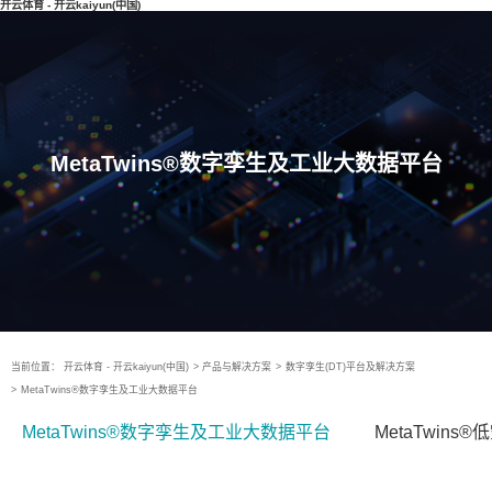
开云体育 - 开云kaiyun(中国)
MetaTwins®数字孪生及工业大数据平台
当前位置：
开云体育 - 开云kaiyun(中国)
>
产品与解决方案
>
数字孪生(DT)平台及解决方案
>
MetaTwins®数字孪生及工业大数据平台
MetaTwins®数字孪生及工业大数据平台
MetaTwin