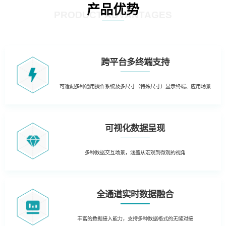
产品优势
PRODUCT ADVANTAGES
跨平台多终端支持
可适配多种通用操作系统及多尺寸（特殊尺寸）显示终端、应用场景
可视化数据呈现
多种数据交互场景，涵盖从宏观到微观的视角
全通道实时数据融合
丰富的数据接入能力，支持多种数据格式的无缝对接