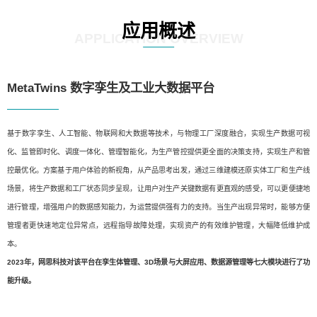
应用概述
APPLICATION OVERVIEW
MetaTwins 数字孪生及工业大数据平台
基于数字孪生、人工智能、物联网和大数据等技术，与物理工厂深度融合，实现生产数据可视
化、监管即时化、调度一体化、管理智能化，为生产管控提供更全面的决策支持，实现生产和管
控最优化。方案基于用户体验的新视角，从产品思考出发，通过三维建模还原实体工厂和生产线
场景，将生产数据和工厂状态同步呈现，让用户对生产关键数据有更直观的感受，可以更便捷地
进行管理，增强用户的数据感知能力，为运营提供强有力的支持。当生产出现异常时，能够方便
管理者更快速地定位异常点，远程指导故障处理，实现资产的有效维护管理，大幅降低维护成
本。
2023年，网思科技对该平台在孪生体管理、3D场景与大屏应用、数据源管理等七大模块进行了功
能升级。